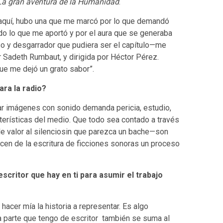
La gran aventura de la Humanidad
.
 aquí, hubo una que me marcó por lo que demandó
odo lo que me aportó y por el aura que se generaba
so y desgarrador que pudiera ser el capítulo—me
or Sadeth Rumbaut, y dirigida por Héctor Pérez.
ue me dejó un grato sabor”.
ara la radio?
arrar imágenes con sonido demanda pericia, estudio,
terísticas del medio. Que todo sea contado a través
e valor al silenciosin que parezca un bache—son
acen de la escritura de ficciones sonoras un proceso
critor que hay en ti para asumir el trabajo
hacer mía la historia a representar. Es algo
 la parte que tengo de escritor también se suma al