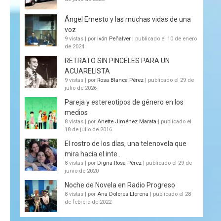
Ángel Ernesto y las muchas vidas de una
voz
9 vistas
|
por
Ivón Peñalver
|
publicado el 10 de enero
de 2024
RETRATO SIN PINCELES PARA UN
ACUARELISTA
9 vistas
|
por
Rosa Blanca Pérez
|
publicado el 29 de
julio de 2026
Pareja y estereotipos de género en los
medios
8 vistas
|
por
Anette Jiménez Marata
|
publicado el
18 de julio de 2016
El rostro de los días, una telenovela que
mira hacia el inte...
8 vistas
|
por
Digna Rosa Pérez
|
publicado el 29 de
junio de 2020
Noche de Novela en Radio Progreso
8 vistas
|
por
Ana Dolores Llerena
|
publicado el 28
de febrero de 2022