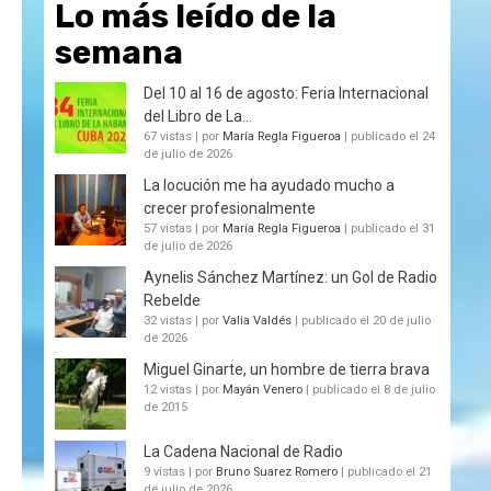
Lo más leído de la
semana
Del 10 al 16 de agosto: Feria Internacional
del Libro de La...
67 vistas
|
por
María Regla Figueroa
|
publicado el 24
de julio de 2026
La locución me ha ayudado mucho a
crecer profesionalmente
57 vistas
|
por
María Regla Figueroa
|
publicado el 31
de julio de 2026
Aynelis Sánchez Martínez: un Gol de Radio
Rebelde
32 vistas
|
por
Valia Valdés
|
publicado el 20 de julio
de 2026
Miguel Ginarte, un hombre de tierra brava
12 vistas
|
por
Mayán Venero
|
publicado el 8 de julio
de 2015
La Cadena Nacional de Radio
9 vistas
|
por
Bruno Suarez Romero
|
publicado el 21
de julio de 2026