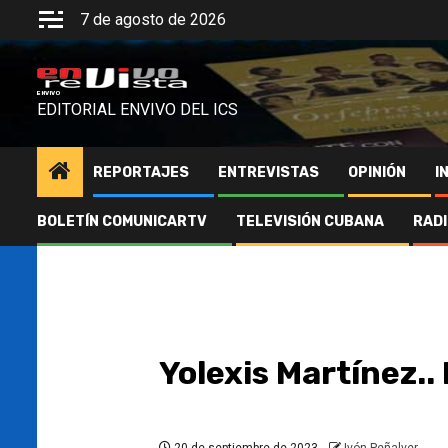
Saltar
7 de agosto de 2026
al
contenido
ENVIVO
EDITORIAL ENVIVO DEL ICS
REPORTAJES
ENTREVISTAS
OPINIÓN
I
BOLETÍN COMUNICARTV
TELEVISIÓN CUBANA
RAD
Yolexis Martínez..