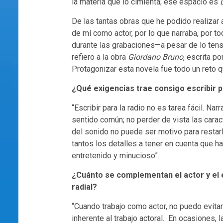
la materia que lo cimienta; ese espacio es
De las tantas obras que he podido realizar
de mí como actor, por lo que narraba, por t
durante las grabaciones—a pesar de lo ten
refiero a la obra
Giordano Bruno
, escrita p
Protagonizar esta novela fue todo un reto q
¿Qué exigencias trae consigo escribir p
“Escribir para la radio no es tarea fácil. N
sentido común; no perder de vista las carac
del sonido no puede ser motivo para restarl
tantos los detalles a tener en cuenta que h
entretenido y minucioso”.
¿Cuánto se complementan el actor y el es
radial?
“Cuando trabajo como actor, no puedo evitar 
inherente al trabajo actoral. En ocasiones,