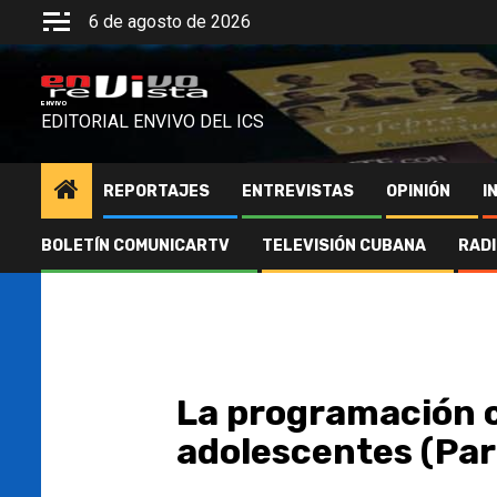
Saltar
6 de agosto de 2026
al
contenido
ENVIVO
EDITORIAL ENVIVO DEL ICS
REPORTAJES
ENTREVISTAS
OPINIÓN
I
BOLETÍN COMUNICARTV
TELEVISIÓN CUBANA
RAD
La programación 
adolescentes (Part