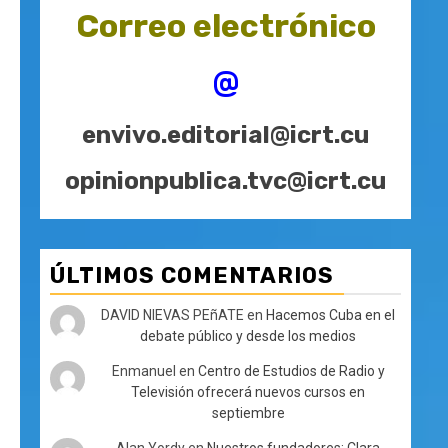
Correo electrónico
@
envivo.editorial@icrt.cu
opinionpublica.tvc@icrt.cu
ÚLTIMOS COMENTARIOS
DAVID NIEVAS PEñATE
en
Hacemos Cuba en el
debate público y desde los medios
Enmanuel
en
Centro de Estudios de Radio y
Televisión ofrecerá nuevos cursos en
septiembre
Alan Yordy
en
Nuestros fundadores: Clara