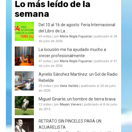
Lo más leído de la
semana
Del 10 al 16 de agosto: Feria Internacional
del Libro de La...
69 vistas
|
por
María Regla Figueroa
|
publicado el 24
de julio de 2026
La locución me ha ayudado mucho a
crecer profesionalmente
47 vistas
|
por
María Regla Figueroa
|
publicado el 31
de julio de 2026
Aynelis Sánchez Martínez: un Gol de Radio
Rebelde
29 vistas
|
por
Valia Valdés
|
publicado el 20 de julio
de 2026
Miguel Ginarte, un hombre de tierra brava
12 vistas
|
por
Mayán Venero
|
publicado el 8 de julio
de 2015
RETRATO SIN PINCELES PARA UN
ACUARELISTA