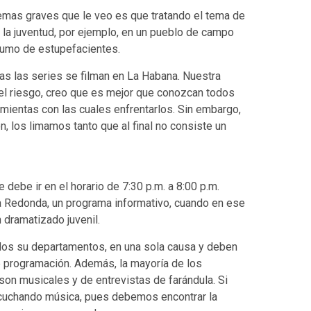
lemas graves que le veo es que tratando el tema de
e la juventud, por ejemplo, en un pueblo de campo
sumo de estupefacientes.
as las series se filman en La Habana. Nuestra
 el riesgo, creo que es mejor que conozcan todos
mientas con las cuales enfrentarlos. Sin embargo,
, los limamos tanto que al final no consiste un
debe ir en el horario de 7:30 p.m. a 8:00 p.m.
 Redonda, un programa informativo, cuando en ese
n dramatizado juvenil.
odos su departamentos, en una sola causa y deben
e programación. Además, la mayoría de los
son musicales y de entrevistas de farándula. Si
scuchando música, pues debemos encontrar la