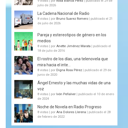
9 vistas
|
por
Rosa Blanca Pérez
|
publicado el 29 de
julio de 2026
La Cadena Nacional de Radio
8 vistas
|
por
Bruno Suarez Romero
|
publicado el 21
de julio de 2026
Pareja y estereotipos de género en los
medios
8 vistas
|
por
Anette Jiménez Marata
|
publicado el
18 de julio de 2016
El rostro de los días, una telenovela que
mira hacia el inte...
8 vistas
|
por
Digna Rosa Pérez
|
publicado el 29 de
junio de 2020
Ángel Ernesto y las muchas vidas de una
voz
8 vistas
|
por
Ivón Peñalver
|
publicado el 10 de enero
de 2024
Noche de Novela en Radio Progreso
8 vistas
|
por
Ana Dolores Llerena
|
publicado el 28
de febrero de 2022