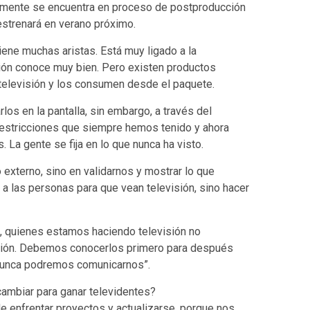
tualmente se encuentra en proceso de postproducción
estrenará en verano próximo.
ene muchas aristas. Está muy ligado a la
ción conoce muy bien. Pero existen productos
televisión y los consumen desde el paquete.
os en la pantalla, sin embargo, a través del
 restricciones que siempre hemos tenido y ahora
. La gente se fija en lo que nunca ha visto.
o externo, sino en validarnos y mostrar lo que
 a las personas para que vean televisión, sino hacer
, quienes estamos haciendo televisión no
ión. Debemos conocerlos primero para después
, nunca podremos comunicarnos”.
cambiar para ganar televidentes?
de enfrentar proyectos y actualizarse, porque nos