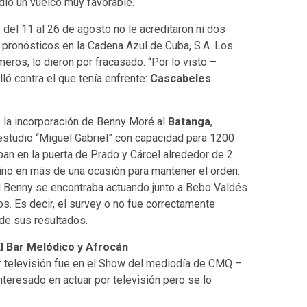
 dio un vuelco muy favorable.
del 11 al 26 de agosto no le acreditaron ni dos
s pronósticos en la Cadena Azul de Cuba, S.A. Los
eros, lo dieron por fracasado. “Por lo visto –
lló contra el que tenía enfrente:
Cascabeles
e la incorporación de Benny Moré al
Batanga
,
 estudio “Miguel Gabriel” con capacidad para 1200
n en la puerta de Prado y Cárcel alrededor de 2
vino en más de una ocasión para mantener el orden.
l Benny se encontraba actuando junto a Bebo Valdés
os. Es decir, el survey o no fue correctamente
de sus resultados.
 El Bar Melódico y Afrocán
 televisión fue en el Show del mediodía de CMQ –
teresado en actuar por televisión pero se lo