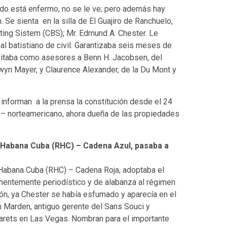
o está enfermo, no se le ve; pero además hay
. Se sienta en la silla de El Guajiro de Ranchuelo,
sting Sistem (CBS); Mr. Edmund A. Chester. Le
al batistiano de civil. Garantizaba seis meses de
invitaba como asesores a Benn H. Jacobsen, del
yn Mayer, y Claurence Alexander, de la Du Mont y
nforman a la prensa la constitución desde el 24
 – norteamericano, ahora dueña de las propiedades
 Habana Cuba (RHC) – Cadena Azul, pasaba a
Habana Cuba (RHC) – Cadena Roja, adoptaba el
nentemente periodístico y de alabanza al régimen
lón, ya Chester se había esfumado y aparecía en el
 Marden, antiguo gerente del Sans Souci y
arets en Las Vegas. Nombran para el importante