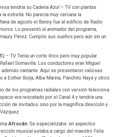
presa tendría su Cadena Azul – TV con plantas
ía la estrella. No parecía muy cercana la
ñana de agosto el Benny fue al edificio de Radio
oros. Lo presentó al animador del programa,
 Amaury Pérez. Cumplió sus sueños pero aún sin un
Q – TV. Tenía un corte lírico pero muy popular
 Rafael Somavilla. Los conductores eran Miguel
a además cantante. Aquí se presentaron valiosas
o a Esther Borja, Alba Marina, Panchito Naya y otros.
o de los programas radiales con versión televisiva.
acio era rescatado por el Canal 4 y tendría una
cción de invitados sino por la magnífica dirección y
 Vázquez.
rama
Afrocán
. Se especializaba en aspectos
irección musical estaba a cargo del maestro Félix