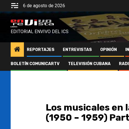
Saltar
6 de agosto de 2026
al
contenido
ENVIVO
EDITORIAL ENVIVO DEL ICS
REPORTAJES
ENTREVISTAS
OPINIÓN
I
BOLETÍN COMUNICARTV
TELEVISIÓN CUBANA
RAD
Los musicales en la
(1950 – 1959) Part