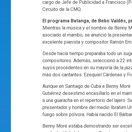
cargo de Jefe de Publicidad a Francisco (P
Circuito de la CMQ.
El programa Batanga, de Bebo Valdés, pr
Mientras la música y el nombre de Benny Mo
asociado al mambo, se anunció la presentac
excelente pianista y compositor Ramón Em
Desde hacía tiempo preparaba todo un suger
compositores. Además, seleccionó a 22 int
suyos procedentes en su mayoría de la ja
más dos cantantes: Ezequiel Cárdenas y Fra
Aunque en Santiago de Cuba a Benny Moré l
Gutiérrez desestimó encasillarlo en el mamb
a una guaracha en el repertorio del lajero. 
presentador y hombre del medio Ibrahim Ur
fuego sobre pólvora. Había nacido El Bárbar
Benny Moré estaba demostrando ser excelen