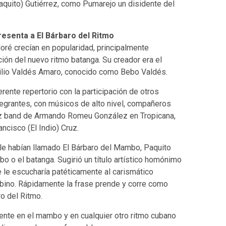
aquito) Gutiérrez, como Pumarejo un disidente del
esenta a El Bárbaro del Ritmo
ré crecían en popularidad, principalmente
ión del nuevo ritmo batanga. Su creador era el
ilio Valdés Amaro, conocido como Bebo Valdés.
ente repertorio con la participación de otros
egrantes, con músicos de alto nivel, compañeros
zz band de Armando Romeu González en Tropicana,
ncisco (El Indio) Cruz.
e habían llamado El Bárbaro del Mambo, Paquito
o o el batanga. Sugirió un título artístico homónimo
Se le escucharía patéticamente al carismático
bino. Rápidamente la frase prende y corre como
o del Ritmo.
te en el mambo y en cualquier otro ritmo cubano