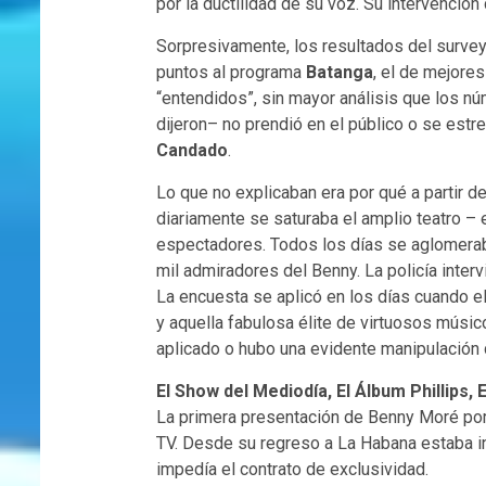
por la ductilidad de su voz. Su intervención
Sorpresivamente, los resultados del survey 
puntos al programa
Batanga
, el de mejore
“entendidos”, sin mayor análisis que los núm
dijeron– no prendió en el público o se estre
Candado
.
Lo que no explicaban era por qué a partir d
diariamente se saturaba el amplio teatro –
espectadores. Todos los días se aglomeraba
mil admiradores del Benny. La policía inter
La encuesta se aplicó en los días cuando e
y aquella fabulosa élite de virtuosos músic
aplicado o hubo una evidente manipulación 
El Show del Mediodía, El Álbum Phillips,
La primera presentación de Benny Moré por
TV. Desde su regreso a La Habana estaba in
impedía el contrato de exclusividad.