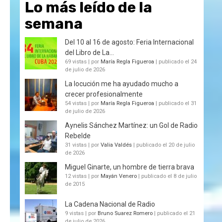
Lo más leído de la
semana
Del 10 al 16 de agosto: Feria Internacional
del Libro de La...
69 vistas
|
por
María Regla Figueroa
|
publicado el 24
de julio de 2026
La locución me ha ayudado mucho a
crecer profesionalmente
54 vistas
|
por
María Regla Figueroa
|
publicado el 31
de julio de 2026
Aynelis Sánchez Martínez: un Gol de Radio
Rebelde
31 vistas
|
por
Valia Valdés
|
publicado el 20 de julio
de 2026
Miguel Ginarte, un hombre de tierra brava
12 vistas
|
por
Mayán Venero
|
publicado el 8 de julio
de 2015
La Cadena Nacional de Radio
9 vistas
|
por
Bruno Suarez Romero
|
publicado el 21
de julio de 2026