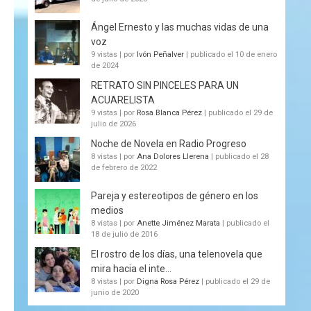
Ángel Ernesto y las muchas vidas de una
voz
9 vistas
|
por
Ivón Peñalver
|
publicado el 10 de enero
de 2024
RETRATO SIN PINCELES PARA UN
ACUARELISTA
9 vistas
|
por
Rosa Blanca Pérez
|
publicado el 29 de
julio de 2026
Noche de Novela en Radio Progreso
8 vistas
|
por
Ana Dolores Llerena
|
publicado el 28
de febrero de 2022
Pareja y estereotipos de género en los
medios
8 vistas
|
por
Anette Jiménez Marata
|
publicado el
18 de julio de 2016
El rostro de los días, una telenovela que
mira hacia el inte...
8 vistas
|
por
Digna Rosa Pérez
|
publicado el 29 de
junio de 2020