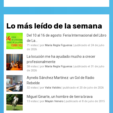
Lo más leído de la semana
Del 10 al 16 de agosto: Feria Internacional del Libro
de La...
71 vistas
|
por
María Regla Figueroa
|
publicado el 24 de julio
de 2026
La locución me ha ayudado mucho a crecer
profesionalmente
58 vistas
|
por
María Regla Figueroa
|
publicado el 31 de julio
de 2026
Aynelis Sánchez Martínez: un Gol de Radio
Rebelde
32 vistas
|
por
Valia Valdés
|
publicado el 20 de julio de 2026
Miguel Ginarte, un hombre de tierra brava
13 vistas
|
por
Mayán Venero
|
publicado el 8 de julio de 2015