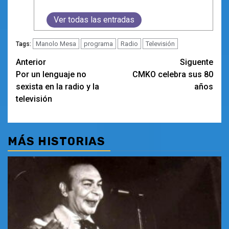
Ver todas las entradas
Manolo Mesa
programa
Radio
Televisión
Tags:
Navegación
Anterior
Siguente
Por un lenguaje no
CMKO celebra sus 80
de
sexista en la radio y la
años
entradas
televisión
MÁS HISTORIAS