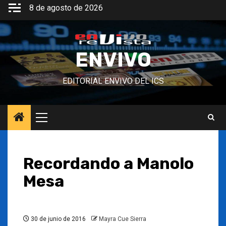
Saltar
8 de agosto de 2026
al
contenido
ENVIVO
EDITORIAL ENVIVO DEL ICS
Menú
principal
Recordando a Manolo
Mesa
30 de junio de 2016
Mayra Cue Sierra