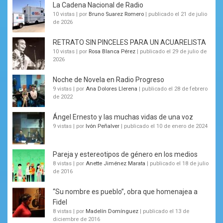
La Cadena Nacional de Radio
10 vistas
|
por
Bruno Suarez Romero
|
publicado el 21 de julio
de 2026
RETRATO SIN PINCELES PARA UN ACUARELISTA
10 vistas
|
por
Rosa Blanca Pérez
|
publicado el 29 de julio de
2026
Noche de Novela en Radio Progreso
9 vistas
|
por
Ana Dolores Llerena
|
publicado el 28 de febrero
de 2022
Ángel Ernesto y las muchas vidas de una voz
9 vistas
|
por
Ivón Peñalver
|
publicado el 10 de enero de 2024
Pareja y estereotipos de género en los medios
8 vistas
|
por
Anette Jiménez Marata
|
publicado el 18 de julio
de 2016
“Su nombre es pueblo”, obra que homenajea a
Fidel
8 vistas
|
por
Madelín Domínguez
|
publicado el 13 de
diciembre de 2016