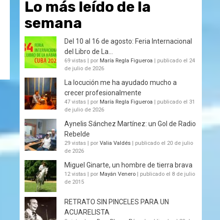
Lo más leído de la
semana
Del 10 al 16 de agosto: Feria Internacional
del Libro de La...
69 vistas
|
por
María Regla Figueroa
|
publicado el 24
de julio de 2026
La locución me ha ayudado mucho a
crecer profesionalmente
47 vistas
|
por
María Regla Figueroa
|
publicado el 31
de julio de 2026
Aynelis Sánchez Martínez: un Gol de Radio
Rebelde
29 vistas
|
por
Valia Valdés
|
publicado el 20 de julio
de 2026
Miguel Ginarte, un hombre de tierra brava
12 vistas
|
por
Mayán Venero
|
publicado el 8 de julio
de 2015
RETRATO SIN PINCELES PARA UN
ACUARELISTA