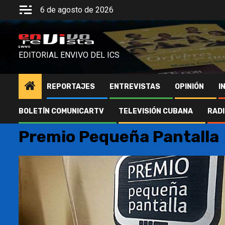
Saltar
6 de agosto de 2026
al
contenido
ENVIVO
EDITORIAL ENVIVO DEL ICS
REPORTAJES
ENTREVISTAS
OPINIÓN
I
BOLETÍN COMUNICARTV
TELEVISIÓN CUBANA
RAD
Premio Pequeña Pantalla