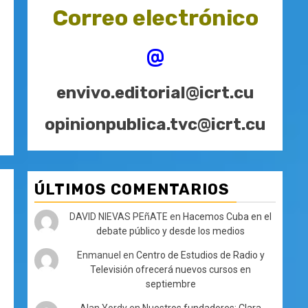
Correo electrónico
@
envivo.editorial@icrt.cu
opinionpublica.tvc@icrt.cu
ÚLTIMOS COMENTARIOS
DAVID NIEVAS PEñATE
en
Hacemos Cuba en el
debate público y desde los medios
Enmanuel
en
Centro de Estudios de Radio y
Televisión ofrecerá nuevos cursos en
septiembre
Alan Yordy
en
Nuestros fundadores: Clara