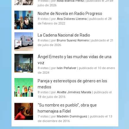
9 vistas
|
por
Rosa Blanca Pérez
|
publicado el 29 de
julio de 2026
Noche de Novela en Radio Progreso
8 vistas
|
por
Ana Dolores Llerena
|
publicado el 28
de febrero de 2022
La Cadena Nacional de Radio
8 vistas
|
por
Bruno Suarez Romero
|
publicado el 21
de julio de 2026
Ángel Ernesto y las muchas vidas de una
voz
8 vistas
|
por
Ivón Peñalver
|
publicado el 10 de enero
de 2024
Pareja y estereotipos de género en los
medios
8 vistas
|
por
Anette Jiménez Marata
|
publicado el
18 de julio de 2016
“Su nombre es pueblo”, obra que
homenajea a Fidel
7 vistas
|
por
Madelín Domínguez
|
publicado el 13
de diciembre de 2016