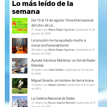
Lo más leído de la
semana
Del 10 al 16 de agosto: Feria Internacional
del Libro de La...
71 vistas
|
por
María Regla Figueroa
|
publicado el 24
de julio de 2026
La locución me ha ayudado mucho a
crecer profesionalmente
58 vistas
|
por
María Regla Figueroa
|
publicado el 31
de julio de 2026
Aynelis Sánchez Martínez: un Gol de Radio
Rebelde
32 vistas
|
por
Valia Valdés
|
publicado el 20 de julio
de 2026
Miguel Ginarte, un hombre de tierra brava
13 vistas
|
por
Mayán Venero
|
publicado el 8 de julio
de 2015
La Cadena Nacional de Radio
10 vistas
|
por
Bruno Suarez Romero
|
publicado el 21
de julio de 2026