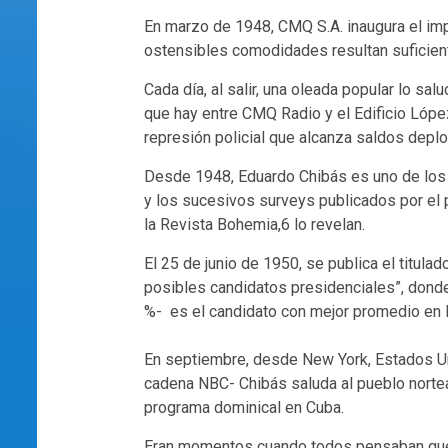
En marzo de 1948, CMQ S.A. inaugura el im
ostensibles comodidades resultan suficien
Cada día, al salir, una oleada popular lo sa
que hay entre CMQ Radio y el Edificio Lópe
represión policial que alcanza saldos deplo
Desde 1948, Eduardo Chibás es uno de los 
y los sucesivos surveys publicados por el p
la Revista Bohemia,6 lo revelan.
El 25 de junio de 1950, se publica el titula
posibles candidatos presidenciales”, donde
%- es el candidato con mejor promedio en l
En septiembre, desde New York, Estados Uni
cadena NBC- Chibás saluda al pueblo norte
programa dominical en Cuba.
Eran momentos cuando todos pensaban que l