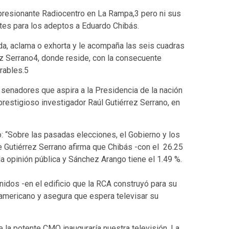
presionante Radiocentro en La Rampa,3 pero ni sus
tes para los adeptos a Eduardo Chibás.
luda, aclama o exhorta y le acompaña las seis cuadras
z Serrano4, donde reside, con la consecuente
rables.5
senadores que aspira a la Presidencia de la nación
restigioso investigador Raúl Gutiérrez Serrano, en
do: “Sobre las pasadas elecciones, el Gobierno y los
 Gutiérrez Serrano afirma que Chibás -con el 26.25
a opinión pública y Sánchez Arango tiene el 1.49 %.
dos -en el edificio que la RCA construyó para su
americano y asegura que espera televisar su
a potente CMQ inauguraría nuestra televisión. La