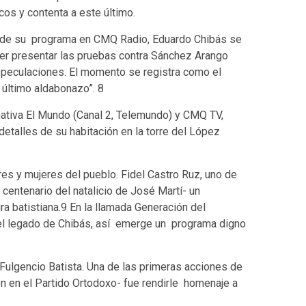
os y contenta a este último.
no de su programa en CMQ Radio, Eduardo Chibás se
er presentar las pruebas contra Sánchez Arango
speculaciones. El momento se registra como el
i último aldabonazo”. 8
ormativa El Mundo (Canal 2, Telemundo) y CMQ TV,
detalles de su habitación en la torre del López
s y mujeres del pueblo. Fidel Castro Ruz, uno de
 centenario del natalicio de José Martí- un
a batistiana.9 En la llamada Generación del
 el legado de Chibás, así emerge un programa digno
 Fulgencio Batista. Una de las primeras acciones de
on en el Partido Ortodoxo- fue rendirle homenaje a