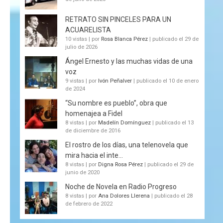
RETRATO SIN PINCELES PARA UN
ACUARELISTA
10 vistas
|
por
Rosa Blanca Pérez
|
publicado el 29 de
julio de 2026
Ángel Ernesto y las muchas vidas de una
voz
9 vistas
|
por
Ivón Peñalver
|
publicado el 10 de enero
de 2024
“Su nombre es pueblo”, obra que
homenajea a Fidel
8 vistas
|
por
Madelín Domínguez
|
publicado el 13
de diciembre de 2016
El rostro de los días, una telenovela que
mira hacia el inte...
8 vistas
|
por
Digna Rosa Pérez
|
publicado el 29 de
junio de 2020
Noche de Novela en Radio Progreso
8 vistas
|
por
Ana Dolores Llerena
|
publicado el 28
de febrero de 2022