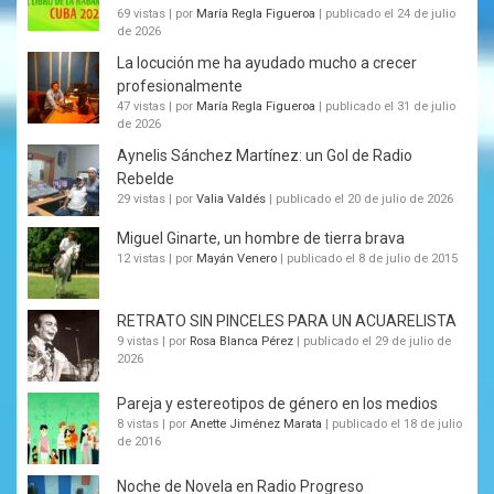
69 vistas
|
por
María Regla Figueroa
|
publicado el 24 de julio
de 2026
La locución me ha ayudado mucho a crecer
profesionalmente
47 vistas
|
por
María Regla Figueroa
|
publicado el 31 de julio
de 2026
Aynelis Sánchez Martínez: un Gol de Radio
Rebelde
29 vistas
|
por
Valia Valdés
|
publicado el 20 de julio de 2026
Miguel Ginarte, un hombre de tierra brava
12 vistas
|
por
Mayán Venero
|
publicado el 8 de julio de 2015
RETRATO SIN PINCELES PARA UN ACUARELISTA
9 vistas
|
por
Rosa Blanca Pérez
|
publicado el 29 de julio de
2026
Pareja y estereotipos de género en los medios
8 vistas
|
por
Anette Jiménez Marata
|
publicado el 18 de julio
de 2016
Noche de Novela en Radio Progreso