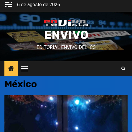
Saltar
6 de agosto de 2026
al
contenido
ENVIVO
EDITORIAL ENVIVO DEL ICS
Menú
principal
México