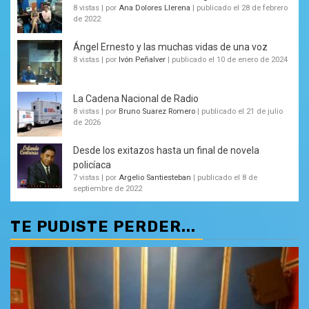
8 vistas
|
por
Ana Dolores Llerena
|
publicado el 28 de febrero
de 2022
Ángel Ernesto y las muchas vidas de una voz
8 vistas
|
por
Ivón Peñalver
|
publicado el 10 de enero de 2024
La Cadena Nacional de Radio
8 vistas
|
por
Bruno Suarez Romero
|
publicado el 21 de julio
de 2026
Desde los exitazos hasta un final de novela
policíaca
7 vistas
|
por
Argelio Santiesteban
|
publicado el 8 de
septiembre de 2022
TE PUDISTE PERDER...