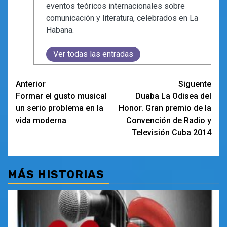
eventos teóricos internacionales sobre
comunicación y literatura, celebrados en La
Habana.
Ver todas las entradas
Navegación
Anterior
Siguente
Formar el gusto musical
Duaba La Odisea del
de
un serio problema en la
Honor. Gran premio de la
entradas
vida moderna
Convención de Radio y
Televisión Cuba 2014
MÁS HISTORIAS