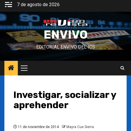
Saltar
7 de agosto de 2026
al
contenido
ENVIVO
EDITORIAL ENVIVO DEL ICS
Menú
principal
Investigar, socializar y
aprehender
11 de noviembre de 2014
Mayra Cue Sierra