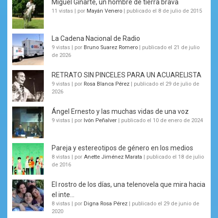
Miguel Ginarte, un hombre de tierra brava
11 vistas
|
por
Mayán Venero
|
publicado el 8 de julio de 2015
La Cadena Nacional de Radio
9 vistas
|
por
Bruno Suarez Romero
|
publicado el 21 de julio
de 2026
RETRATO SIN PINCELES PARA UN ACUARELISTA
9 vistas
|
por
Rosa Blanca Pérez
|
publicado el 29 de julio de
2026
Ángel Ernesto y las muchas vidas de una voz
9 vistas
|
por
Ivón Peñalver
|
publicado el 10 de enero de 2024
Pareja y estereotipos de género en los medios
8 vistas
|
por
Anette Jiménez Marata
|
publicado el 18 de julio
de 2016
El rostro de los días, una telenovela que mira hacia
el inte...
8 vistas
|
por
Digna Rosa Pérez
|
publicado el 29 de junio de
2020