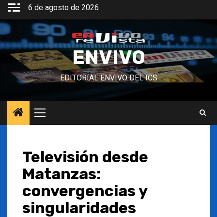
Saltar
6 de agosto de 2026
al
contenido
ENVIVO
EDITORIAL ENVIVO DEL ICS
Menú
principal
Televisión desde
Matanzas:
convergencias y
singularidades