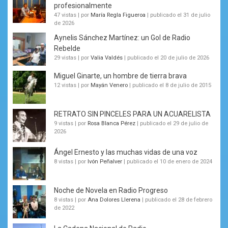
profesionalmente
47 vistas
|
por
María Regla Figueroa
|
publicado el 31 de julio
de 2026
Aynelis Sánchez Martínez: un Gol de Radio
Rebelde
29 vistas
|
por
Valia Valdés
|
publicado el 20 de julio de 2026
Miguel Ginarte, un hombre de tierra brava
12 vistas
|
por
Mayán Venero
|
publicado el 8 de julio de 2015
RETRATO SIN PINCELES PARA UN ACUARELISTA
9 vistas
|
por
Rosa Blanca Pérez
|
publicado el 29 de julio de
2026
Ángel Ernesto y las muchas vidas de una voz
8 vistas
|
por
Ivón Peñalver
|
publicado el 10 de enero de 2024
Noche de Novela en Radio Progreso
8 vistas
|
por
Ana Dolores Llerena
|
publicado el 28 de febrero
de 2022