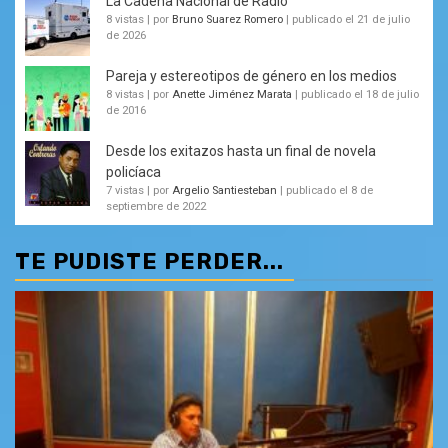
La Cadena Nacional de Radio
8 vistas
|
por
Bruno Suarez Romero
|
publicado el 21 de julio
de 2026
Pareja y estereotipos de género en los medios
8 vistas
|
por
Anette Jiménez Marata
|
publicado el 18 de julio
de 2016
Desde los exitazos hasta un final de novela
policíaca
7 vistas
|
por
Argelio Santiesteban
|
publicado el 8 de
septiembre de 2022
TE PUDISTE PERDER...