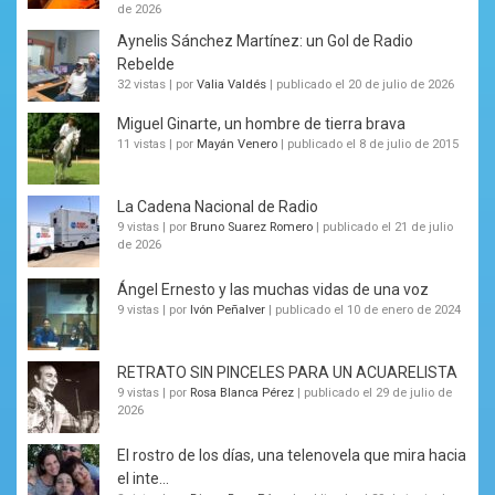
de 2026
Aynelis Sánchez Martínez: un Gol de Radio
Rebelde
32 vistas
|
por
Valia Valdés
|
publicado el 20 de julio de 2026
Miguel Ginarte, un hombre de tierra brava
11 vistas
|
por
Mayán Venero
|
publicado el 8 de julio de 2015
La Cadena Nacional de Radio
9 vistas
|
por
Bruno Suarez Romero
|
publicado el 21 de julio
de 2026
Ángel Ernesto y las muchas vidas de una voz
9 vistas
|
por
Ivón Peñalver
|
publicado el 10 de enero de 2024
RETRATO SIN PINCELES PARA UN ACUARELISTA
9 vistas
|
por
Rosa Blanca Pérez
|
publicado el 29 de julio de
2026
El rostro de los días, una telenovela que mira hacia
el inte...