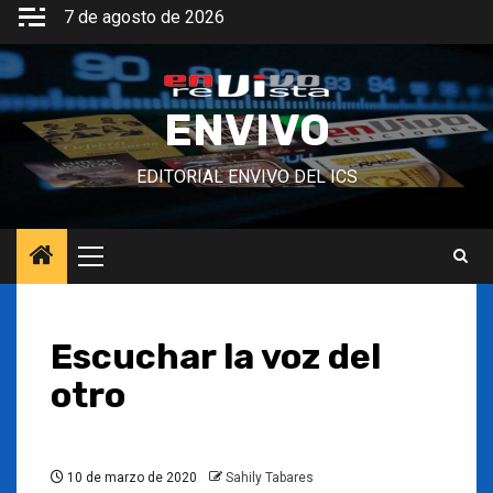
Saltar
7 de agosto de 2026
al
contenido
ENVIVO
EDITORIAL ENVIVO DEL ICS
Menú
principal
Escuchar la voz del
otro
10 de marzo de 2020
Sahily Tabares