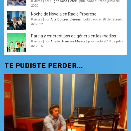
8 vistas
|
por
Digna Rosa Pérez
|
publicado el 29 de junio de
2020
Noche de Novela en Radio Progreso
8 vistas
|
por
Ana Dolores Llerena
|
publicado el 28 de febrero
de 2022
Pareja y estereotipos de género en los medios
8 vistas
|
por
Anette Jiménez Marata
|
publicado el 18 de julio
de 2016
TE PUDISTE PERDER...