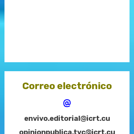
Correo electrónico
@
envivo.editorial@icrt.cu
opinionpublica.tvc@icrt.cu