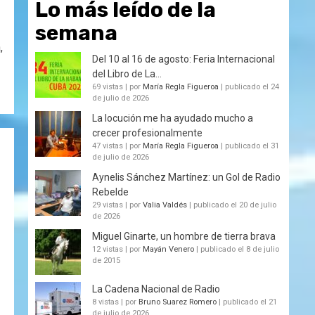
Lo más leído de la
semana
,
Del 10 al 16 de agosto: Feria Internacional
del Libro de La...
69 vistas
|
por
María Regla Figueroa
|
publicado el 24
de julio de 2026
La locución me ha ayudado mucho a
crecer profesionalmente
47 vistas
|
por
María Regla Figueroa
|
publicado el 31
de julio de 2026
Aynelis Sánchez Martínez: un Gol de Radio
Rebelde
29 vistas
|
por
Valia Valdés
|
publicado el 20 de julio
de 2026
Miguel Ginarte, un hombre de tierra brava
12 vistas
|
por
Mayán Venero
|
publicado el 8 de julio
de 2015
La Cadena Nacional de Radio
8 vistas
|
por
Bruno Suarez Romero
|
publicado el 21
de julio de 2026