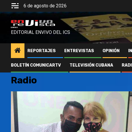
Saltar
6 de agosto de 2026
al
contenido
ENVIVO
EDITORIAL ENVIVO DEL ICS
REPORTAJES
ENTREVISTAS
OPINIÓN
I
BOLETÍN COMUNICARTV
TELEVISIÓN CUBANA
RAD
Radio