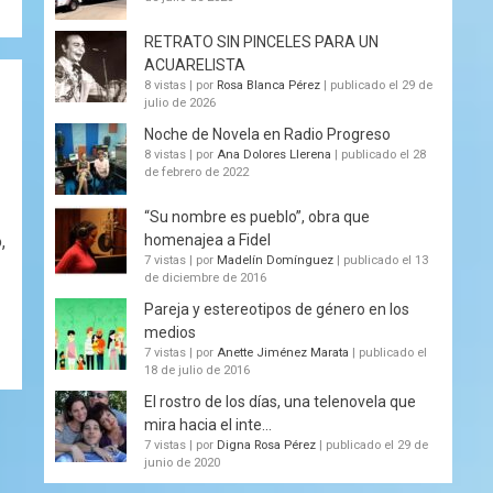
RETRATO SIN PINCELES PARA UN
ACUARELISTA
8 vistas
|
por
Rosa Blanca Pérez
|
publicado el 29 de
julio de 2026
Noche de Novela en Radio Progreso
8 vistas
|
por
Ana Dolores Llerena
|
publicado el 28
de febrero de 2022
“Su nombre es pueblo”, obra que
homenajea a Fidel
,
7 vistas
|
por
Madelín Domínguez
|
publicado el 13
de diciembre de 2016
Pareja y estereotipos de género en los
medios
7 vistas
|
por
Anette Jiménez Marata
|
publicado el
18 de julio de 2016
El rostro de los días, una telenovela que
mira hacia el inte...
7 vistas
|
por
Digna Rosa Pérez
|
publicado el 29 de
junio de 2020