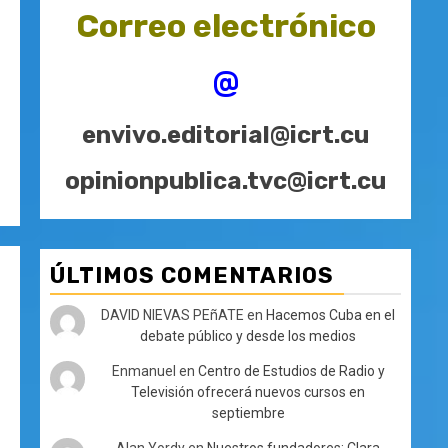
Correo electrónico
@
envivo.editorial@icrt.cu
opinionpublica.tvc@icrt.cu
ÚLTIMOS COMENTARIOS
DAVID NIEVAS PEñATE
en
Hacemos Cuba en el
debate público y desde los medios
Enmanuel
en
Centro de Estudios de Radio y
Televisión ofrecerá nuevos cursos en
septiembre
Alan Yordy
en
Nuestros fundadores: Clara