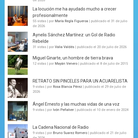
de 2026
La locución me ha ayudado mucho a crecer
profesionalmente
55 vistas
|
por
María Regla Figueroa
|
publicado el 31 de julio
de 2026
Aynelis Sánchez Martínez: un Gol de Radio
Rebelde
31 vistas
|
por
Valia Valdés
|
publicado el 20 de julio de 2026
Miguel Ginarte, un hombre de tierra brava
12 vistas
|
por
Mayán Venero
|
publicado el 8 de julio de 2015
RETRATO SIN PINCELES PARA UN ACUARELISTA
9 vistas
|
por
Rosa Blanca Pérez
|
publicado el 29 de julio de
2026
Ángel Ernesto y las muchas vidas de una voz
9 vistas
|
por
Ivón Peñalver
|
publicado el 10 de enero de 2024
La Cadena Nacional de Radio
9 vistas
|
por
Bruno Suarez Romero
|
publicado el 21 de julio
de 2026