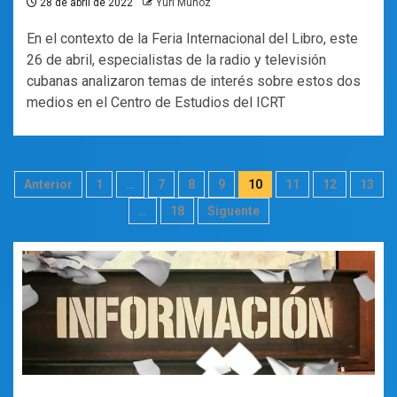
28 de abril de 2022
Yuri Muñoz
En el contexto de la Feria Internacional del Libro, este
26 de abril, especialistas de la radio y televisión
cubanas analizaron temas de interés sobre estos dos
medios en el Centro de Estudios del ICRT
Paginación
Anterior
1
…
7
8
9
10
11
12
13
de
…
18
Siguente
entradas