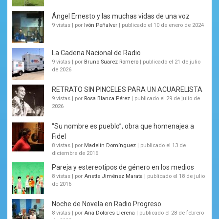
Ángel Ernesto y las muchas vidas de una voz
9 vistas
|
por
Ivón Peñalver
|
publicado el 10 de enero de 2024
La Cadena Nacional de Radio
9 vistas
|
por
Bruno Suarez Romero
|
publicado el 21 de julio
de 2026
RETRATO SIN PINCELES PARA UN ACUARELISTA
9 vistas
|
por
Rosa Blanca Pérez
|
publicado el 29 de julio de
2026
“Su nombre es pueblo”, obra que homenajea a
Fidel
8 vistas
|
por
Madelín Domínguez
|
publicado el 13 de
diciembre de 2016
Pareja y estereotipos de género en los medios
8 vistas
|
por
Anette Jiménez Marata
|
publicado el 18 de julio
de 2016
Noche de Novela en Radio Progreso
8 vistas
|
por
Ana Dolores Llerena
|
publicado el 28 de febrero