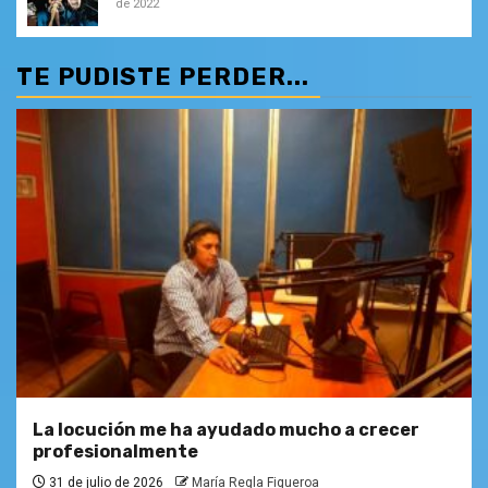
de 2022
TE PUDISTE PERDER...
La locución me ha ayudado mucho a crecer
profesionalmente
31 de julio de 2026
María Regla Figueroa